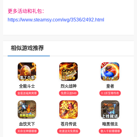
更多活动和礼包：
https://www.steamsy.com/wg/3536/2492.html
相似游戏推荐
全能斗士
烈火战神
皇者
金蛋送福爽爽爆
免费日送648
0.1折至尊传奇
血饮天下
苍月传说
暗黑领主
天命龙神爆爆爆
攻速送充免费版
散人千斩爆爆爆