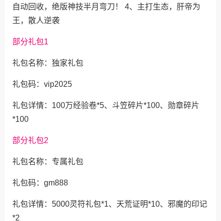
自动回收，绝版神技半月弯刀！ 4、主打生态，肝帝为
王，散人逆袭
部分礼包1
礼包名称：独家礼包
礼包码：vip2025
礼包详情：100万经验卷*5、斗笠碎片*100、勋章碎片
*100
部分礼包2
礼包名称：专属礼包
礼包码：gm888
礼包详情：5000灵符礼包*1、天荒证明*10、邪魔的印记
*2