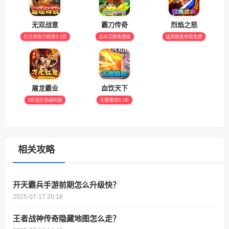
无双战意
霸刀传奇
烈焰之怒
亿万兆砍刀超变0.1折
云众沉默免费版
猛男超变终极免费
屠龙霸业
血饮天下
3折送红包福利版
无限爆充0.1折
相关攻略
开天霸兵手游前期怎么升级快？
2025-07-17 20:18
王者战神传奇隐藏地图怎么走？