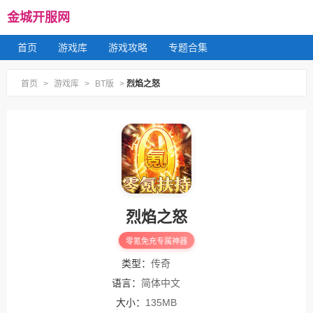
金城开服网
首页
游戏库
游戏攻略
专题合集
首页
>
游戏库
>
BT版
>
烈焰之怒
烈焰之怒
零氪免充专属神器
类型：
传奇
语言：
简体中文
大小：
135MB