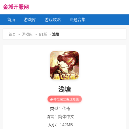
金城开服网
首页
游戏库
游戏攻略
专题合集
首页
>
游戏库
>
BT版
>
浅塘
浅塘
杀神恶魔复古送充值
类型：
传奇
语言：
简体中文
大小：
142MB