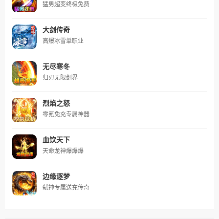
猛男超变终极免费
大剑传奇
高爆冰雪单职业
无尽寒冬
归刃无限剑界
烈焰之怒
零氪免充专属神器
血饮天下
天命龙神爆爆爆
边缘逐梦
弑神专属送充传奇