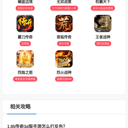
幽蓝边境
无双战意
权霸天下
龙胆天命攻速
亿万兆砍刀超变0.1折
送充大极品免费版
霸刀传奇
君临传奇
王者战神
免费版
荒天专属
哪吒免费版
烈焰之怒
烈火战神
零氪免充专属神器
免费日送648
相关攻略
1.85传奇3d版手游怎么打反伤？