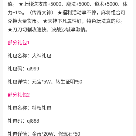
值。 ★上线送攻击+5000、魔法+5000、道术+5000、体
力+1%。（传奇大神） ★福利活动享不停，麻将组合可
兑换大量货币。 ★天神下凡属性好，特色玩法真的秒。
★刀刀切割攻速快。决战沙城享激情。
部分礼包1
礼包名称：大神礼包
礼包码：ql999
礼包详情：元宝*5W、转生证明*50
部分礼包2
礼包名称：特权礼包
礼包码：ql888
礼包详情：金币*20W、修炼石*50