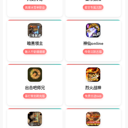
高爆冰雪单职业
星空专属沉默
暗黑领主
神仙online
散人千斩爆爆爆
传奇沉默古镇
出击吧师兄
烈火战神
暴打策划刷充版
免费日送648