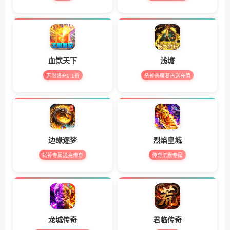
血饮天下
浅塘
无限爆充0.1折
杀神恶魔复古送充值
边缘逐梦
烈焰皇城
弑神专属送充传奇
传奇沉默专属
龙城传奇
君临传奇