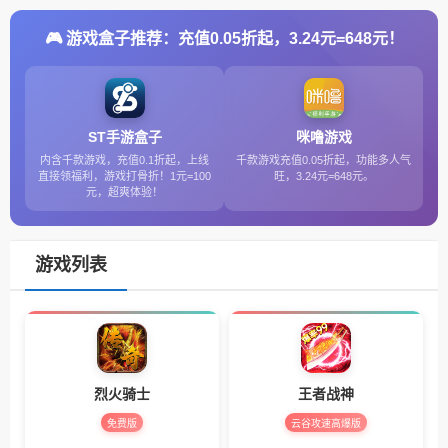
🎮 游戏盒子推荐：充值0.05折起，3.24元=648元！
ST手游盒子
咪噜游戏
内含千款游戏，充值0.1折起，上线
千款游戏充值0.05折起，功能多人气
直接领福利，游戏打骨折！1元=100
旺，3.24元=648元。
元，超爽体验！
游戏列表
烈火骑士
王者战神
免费版
云谷攻速高爆版