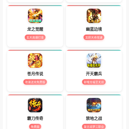
龙之觉醒
幽蓝边境
玄天高爆打金
龙胆天命攻速
苍月传说
开天霸兵
攻速送充免费版
斩噬龙福至无双
霸刀传奇
禁地之战
免费版
复古追梦三职业