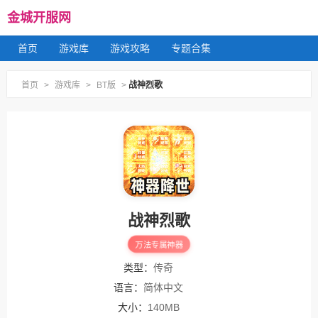
金城开服网
首页
游戏库
游戏攻略
专题合集
首页
>
游戏库
>
BT版
>
战神烈歌
战神烈歌
万法专属神器
类型：
传奇
语言：
简体中文
大小：
140MB