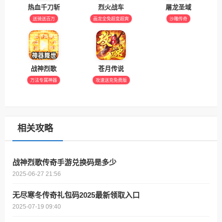
热血千刀斩
烈火战车
屠龙圣域
送骑送百万
画龙全免超变超爽
沙雕传奇
战神烈歌
苍月传说
万法专属神器
攻速送充免费版
相关攻略
战神烈歌传奇手游兑换码是多少
2025-06-27 21:56
无尽寒冬传奇礼包码2025最新领取入口
2025-07-19 09:40